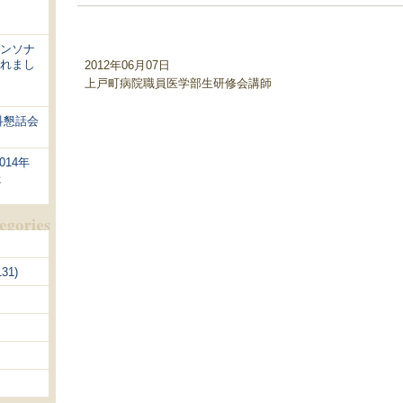
ンソナ
されまし
2012年06月07日
上戸町病院職員医学部生研修会講師
科懇話会
014年
た
1)