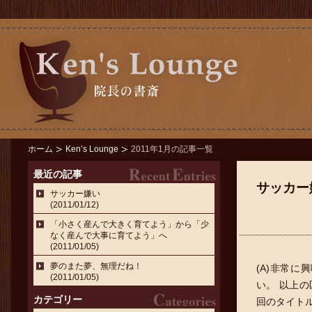
ホーム
Ken’s Lounge
2011年1月の記事一覧
最近の記事
サッカー
サッカー嫌い
(2011/01/12)
「小さく産んで大きく育てよう」から「少
なく産んで大事に育てよう」へ
(2011/01/05)
夢のまた夢、無理だね！
(A)非常に
(2011/01/05)
い。 以上
カテゴリー
回のタイトル